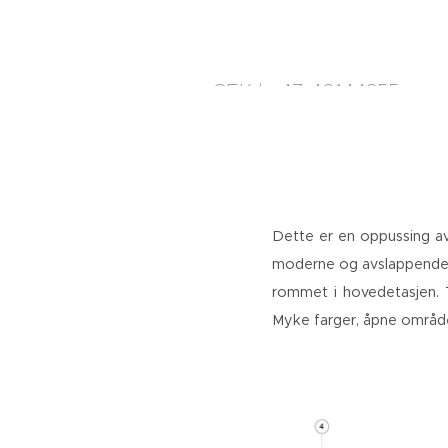
CEK
+47 40144855
|
Dette er en oppussing av 
moderne og avslappende r
rommet i hovedetasjen. 
Myke farger, åpne områder,