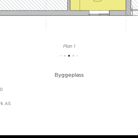
Plan 1
Byggeplass
il 04.20
rk AS